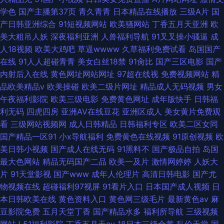
学色
国产主播第37页
青久青青
日本精品在线播放
三级A片
国
产日韩亚洲综合
91短视频网站
欧美骚网站
丁香五月天亚洲
欧
美大粗吊人妖
深夜福利亚洲
人兽福利导航
91叉叉操小骚逼
成
人18视频
欧美大鸡吧
草逼wwww
久草福利免费试看
岛国国产
在线
91人人超碰青青
美女白丝18禁
91肏比
国产三区电影
国产
内射后入在线
黄色网址网站网址
97超在线视
免费视频网站
精
品欧美精品v
欧美操碰
欧美二级片网址
精品成人无码视频
男女
午夜福利影院
欧美三级电影
免费黄色网址
成年版快手
日韩福
利无码
四虎四房
亚洲AV在线豆花
亚洲区成人
美女黄片免费观
看
三级网站视频网
成人日韩精品
日韩福利专区
欧美二区女同
国产精品一区91
小x导航福利
免费黄色在线视频
91原创视频
欧
美日韩小视频
国产成人在线无码
91黑料不
国产极品自拍
岛国
最大色网站
精品无码国产二品
欧美一及片
激情网婷婷
人妖大
片
91天堂影视
国产www
成年人伦理片
高清日韩电影
国产尤
物视频在线
超碰福利97视屏
91看片入口
日本国产成人视频
日
本日韩欧美在线
黄色资料入口
黄色网三级毛片
最新黄色av
麻
豆影院免费
五月天堂丁香
国产精品水多
福利所导航
三级视频
网站J
51福利影院
丁香五月天av
18日本三级全黄
乱伦天堂
国