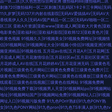
品一区二区|久久色悠悠综合网亚洲
微拍福利88|微拍福利二区
刺激720|微拍福利一区二区刺激|无乱码区1卡2卡三卡网站|无码
11久岁箩|无码137片内射在线影院|无码AV爱搞搞AV|无码AV大
香线蕉伊人久久|无码AV国产精品一区二区|无码AV啪啪一区二
区三区
亚欧A片资源|亚欧www|亚欧成人网|亚欧大片黄色|亚欧
电影黄色|亚欧福利社|亚欧福利影院|亚欧韩123|亚欧黄色片|亚
欧黄色视频
91视频久久|91视频美女|91视频免费网址|91视频情
侣|91视频网址|91视频网址大全|91视频小情侣|91视频亚洲|91视
频亚洲精品|91视频在线
五月花av在线|五月花A片|五月花网|五
月花成人网|五月花激情综合|五月花社区av|五月花社区亚洲|五
月花婷成人AV在线|五月花婷婷AV|五月花亚洲无码
三级黄色毛
片视频|三级黄色毛片网站|三级黄色免费看|三级黄色免费片|三
级黄色免费网站|三级黄色片网站|三级黄色在线播放|三级黄色在
线观看|三级黄色在线视频|三级黄色在线网站
91视频免费网
站|91视频免费下载|91视频男人天堂|91视频网站po|91视频网站
地址|91视频网站国产|91视频网站免费|91视频网站入口|91视频
网址入口|91视频污版免费
91九色POnY熟妇|91九色PONY熟
女|91九色PONY网站|91九色pron|91九色TS丰满人妖|91九色tv