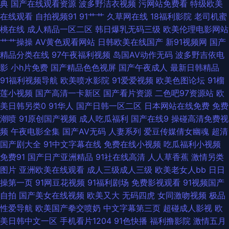
典
国产在线观看资源
波多野洁衣视频
污网站免费看
特级欧美
在线观看
自拍视频91
91艹艹
久草网在线
18福利影院
老司机蜜
韩国内 91九色夫妻绿帽 成人色影免费 老司机午夜福利网 人妖tV 影音AV在线
桃在线
成人精品一区二区
韩日爆乳无码三级
欧美伦理电影网站
艹艹操操
AV黄色观看网站
日韩欧美在线国产
新91视频网
国产
资源 草草浮力第一页 久久97 日本一级操逼视频 亚洲四虎有码中文 91视额
精品分类在线
97午夜福利视频
岛国AV动作无码
波多野吉依电
影
小h片免费
国产精品色色视屏
国产午夜成人
最新日韩精品
成人无码影院 国产无人区大片 欧美另类性交 深夜视频网站 91网站秘 大香蕉
91福利视频导航
欧美喷水影院
91爱爱视频
欧美色图论坛
91榴
莲小视频
国产高清一卡新区
国产看片资源
二色吧97资源站
欧
伊人婷婷 精品视频初夜在线 青青草美女视频 亚洲欧美日韩另类 97肏屄 抖阴
美日韩另类0
91华人
国产日韩一区二区
日本网站在线免费
免费
潮喷
91原创国产视频
成人吃瓜福利
国产在线9
操碰高清免费视
免费版撸啊撸 精品国产网址 欧美穴穴 制服AV影院 超碰91第一页 国产专区欧
频
午夜电影全集
国产AV无码
人妻系列
爱豆传媒倩女幽魂
超清
国产剧大全
91中文字幕在线
免费在线小视频
吃瓜福利小视频
美 蜜臀性爱自拍 色五月婷婷基地 影音先锋国产性爱 韩日欧美三区 人人爽爽
免费91
国产日产亚洲精品
91社在线高清
人人草香蕉
激情另类
图片
亚洲欧美在线观看
成人三级成人三级
欧美老女人bb
日日
伊人久久网站 国产乱码一区 人人天天骑擦 伊人影院色 超碰91操人人 久草精
操第一页
91网豆花视频
91福利剧场
免费影视观看
91视频国产
自拍
国产美女在线视频
欧美又大
无码四虎
女同激吻视频
极品
品国产 日本在线AB 亚洲色淫网 97电影院色 福利小视频 狼友视频在线观看
性爱导航
欧美国产拳交喷奶
中文字幕第三页
超碰成人影视
欧
美日韩中文一区
手机看片1204
91色快播
福利撸影院
激情五月
网站色片 91视屏专区 国产福利影院一 日韩欧美性 91超碰人人看 草比电影网