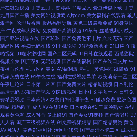
产在线短视频
丁香五月丁香婷婷
91精品又
爱豆传媒下载
丁香
九月国产主播
美女网站视频黄
A片com
美女福利在线观看
狼人
激情网
伦理片香港
极品福利导航
黄色三级最新免费
91嫩草国
产
午夜成年人网站
免费国产高清视频
91草莓
丝瓜视频污成人
国产亚洲视品在线
国产玖玖
国产免费毛不卡片
久久无码
国产
精品网络
孕妇无码在线
91手机论坛
91视频新地址
91日逼
午夜
啪视频
91啪水蜜桃网
国产二区无码
91日韩在线观看
西瓜影院
视频全集
国产孕妇无码视频
国产在线福利
国产在线日皮片
午
夜神马伦理
毛片网站美女
AV福利激情毛片
黄色网在线播放
91
视频免费在线
91午夜在线
福利在线视频导航
欧美喷潮一区二区
午夜理论片
日本第二片区
国产免费大片
精品呦视频
日本乱伦
高清无码
深夜国产视频
91刺激视频
日本中文字幕一区
日韩免
费精品视频
日本高清v
欧美日韩伦理午夜
91碰超免费
亚洲色图
网站
精品欧美
成人AV在线观看
日本a级在线
干露脸熟女
在线
观看黄色网
成人抖音
爰上碰91
国产美女91视频
国产情侣片
97
人人看
国产三级视频在线
91免费视频精品
国产精品另类
黄色
AV网站人
黄色91福利社
污网址18禁
国产高清不卡二区
成人午