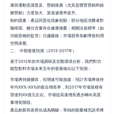
康與運動意識普及、營銷推廣（尤其是體育營銷和娛
樂營銷）力度加大、渠道滲透率提升。
制約因素：產品同質化現象初顯；部分地區消費者對
咖啡因、糖分含量存在健康擔憂；相關法規標準（如
功能宣稱的監管）日趨嚴格；市場競爭加劇導致利潤
空間承壓。
二、 中期發展預測（2013-2017年）
基于2012年的市場調研及宏觀環境分析，我們對功
能型飲料市場未來五年的發展做出以下預測：
市場將持續擴容，但增速可能放緩：預計市場將保持
年均XX%-XX%的復合增長率，到2017年市場規模有
望達到XX億元左右。市場從高速增長逐步轉向高質
量增長階段。
產品創新與差異化成為關鍵：單純的能量補充訴求將