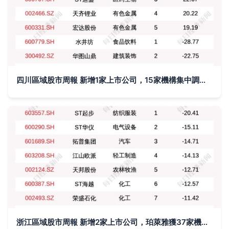
四川區域股市周報 新增1家上市公司，15家機構集中調研振芯科技
浙江區域股市周報 新增2家上市公司，珀萊雅獲37家機構密集調研