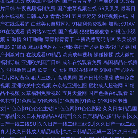
夜视频免费
欧美激情福利网
国产青青青草
91草逼视频
免费看
片日韩
午夜视频福利免费
国产嫩草视频在线
69叉叉叉
最新日
本在线视频
日韩成人a
青青操91
五月天婷婷
91短视频在线
国
产在线观看的
白丝美女自慰网站
91福利免费视频
加勒比91AV
91在线观看
黄网站av在线
国产视频
狠狠擼狠狠擼
91桃色小视
频
91激情
91干啪啪
青青操青青干
主播诱惑无码专区
欧美视频
电影
91播放
麻豆桃色网站
亚洲欧美国产另类
欧美伦理另类
国
产刺激对白
在线观看91精品
欧美成年视频
操碰操揉
成人微拍
福利导航
亚洲欧美国产日韩
成年在线观看免费
岛国精品在线播
放
狠狠撸第四色
欧美一页
女同电影在线观看
91网国产尤物在
毛片网站黄色
狼人三级片
高清男同
国产日韩伦理淫
成年免费
视频
亚洲欧美中文视频
东京热亚洲色图
蜜桃成人超碰网
91精
品小视频
久草福利免费视影
五月天堂网
国产色播在线观看
91
色花堂|91色精品|91色老板|91色撸撸|91色女|91色情网老熟
女|91色色|91色色色主站|91色色网|91色色影院
久久日本精品国
产精品|久久日本片精品AAA国产|久久日产精品波多野结衣|久久
日产一线二线SU|久久日产一线二线三线SU|久久日产一线二线
真人|久久日韩成人精品电影|久久日韩精品无码一区|久久日韩精