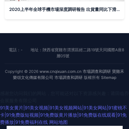
2020上半年全球手機市場深度調研報告 出貨量同比下滑超15%，行業格局與消費者行為嬗變
電話：-
地址：陜西省寶雞市渭濱區經二路19號天同國際A座8
層05號
Copyright © 2026
www.cnqixuan.com.cn
市場調查和調研
寶雞禾
樂頌文化傳媒有限公司
市場調查和調研
版權所有
Sitemap
感谢您访问我们的网站，您可能还对以下资源感兴趣：莆田临乔
会展服务有限公司
91美女黄片|91美女视频|91美女视频网站|91美女网站|91蜜桃不
卡|91免费版短视频|91免费版黄片播放|91免费版在线观看|91免
费播放|91免费福利在线
网站地图