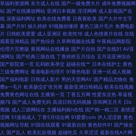
丰满熟女视频 人人操人人草 91ri精品 超碰天天干天天操 麻豆吴梦梦 五月天
草福利资源网
东方成人在线
国产一级免费大片
成年免费视频网
站
国产在线播放网站
亚洲日本视频
淫淫网网
成人影视国产在
干逼网站2 91中文字幕网 欧美精品一 中文字幕中日3级 变态AV导航网 狠狠
线
深夜福利网址
欧美在线免费看
日夜夜欧美
国产大片中文字
幕
国产片91
操久婷婷
91视频你懂得
黄色三级片毛片
免费电影
鲁无码网站 日本无码电源 亚洲影视一二三区 啊v网站 韩国三级视频网站 青
片
日韩欧美爱爱
成人亚洲区
欧美性16
成人色情黄片在线
在线
观看亚洲精品
国产热综合
久草网视频在线看
午夜精品网影院
青草视频福利 AV音影先锋 久久AV资源网 三级国产视频 91国自在线播放 国
伦理片完整版
黄视网站在线播放
国产片自拍
国产在线91
AV亚
洲网址
国产经典三级在线
丁香婷婷五月综合
五月花亚洲综合
产香蕉视频 欧美性爱午夜影院 香蕉精品亚洲国产 99公开超碰 另类色色 香蕉
国产影院第一页
乱码欧美孕交
超碰在线艹
日本在线护士
黄色
三级免费网址
香港电影伦理片
91黄色电影
亚洲一区成人视频
视频在线看 www日日干 狠狠日天天干 殴美蜜桃 亚洲成人WWW 超碰少妇
国产福利电影
日韩成人影片
男的天堂网AV
国产精品尤物在
免
费a一毛片
欧美肠交扩张另类
最新亚洲日韩精品
欧美在线视频
久久超碰人人操 日韩无码资源站 91激情网 第一福利在线导航 欧美日韩国 91
免费黄色网址在线
主播第一页
丁香五月网
性爱东京热
草逼视
频78
国产成人免费无码
高清日韩无码视频
宗和网五月天
日b
白丝袜 国产青青草精品 青青艹Av 宅狼社导航 超碰高潮 久久在线伊人 伪娘
视频
成人三级网站在
主播福利姬h在线
国产精一精二区
基情涩
涩网
51漫画成人
丁香5月综合网
91爱爱com
伊人涩涩射
黄色
自慰 东京热淫成人专区 人人插91 91亲99 狠狠撸最新 日本在www电影 91色
视频网址导航
91国在线观看
91最新自拍
黄色软件91
国产操女
人
国产乱人
欧美乱欲视频
超碰吃瓜
久草涩涩
最新在线A片网