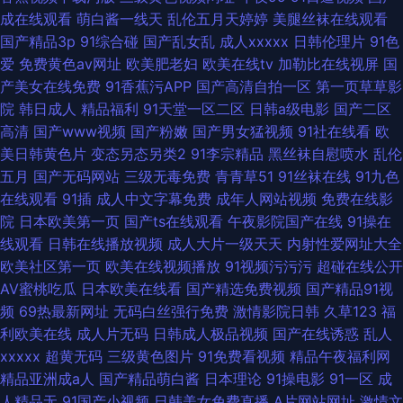
成在线观看
萌白酱一线天
乱伦五月天婷婷
美腿丝袜在线观看
国产精品3p
91综合碰
国产乱女乱
成人xxxxx
日韩伦理片
91色
爱
免费黄色av网址
欧美肥老妇
欧美在线tv
加勒比在线视屏
国
产美女在线免费
91香蕉污APP
国产高清自拍一区
第一页草草影
院
韩日成人
精品福利
91天堂一区二区
日韩a级电影
国产二区
高清
国产www视频
国产粉嫩
国产男女猛视频
91社在线看
欧
美日韩黄色片
变态另态另类2
91李宗精品
黑丝袜自慰喷水
乱伦
五月
国产无码网站
三级无毒免费
青青草51
91丝袜在线
91九色
在线观看
91插
成人中文字幕免费
成年人网站视频
免费在线影
院
日本欧美第一页
国产ts在线观看
午夜影院国产在线
91操在
线观看
日韩在线播放视频
成人大片一级天天
内射性爱网址大全
欧美社区第一页
欧美在线视频播放
91视频污污污
超碰在线公开
AV蜜桃吃瓜
日本欧美在线看
国产精选免费视频
国产精品91视
频
69热最新网址
无码白丝强行免费
激情影院日韩
久草123
福
利欧美在线
成人片无码
日韩成人极品视频
国产在线诱惑
乱人
xxxxx
超黄无码
三级黄色图片
91免费看视频
精品午夜福利网
精品亚洲成a人
国产精品萌白酱
日本理论
91操电影
91一区
成
人精品无
91国产小视频
日韩美女免费直播
A片网站网址
激情文