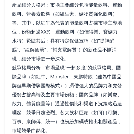
產品細分與格局：市場主要細分包括能量飲料、運動
飲料、營養素飲料（如維生素、礦物質強化飲料）
等。其中，以紅牛為代表的能量飲料占據市場主導地
位，份額超過XX%；運動飲料（如佳得樂、寶礦力
水特）緊隨其后；具有特定保健宣稱（如“提神醒
腦”、“緩解疲勞”、“補充電解質”）的新產品不斷涌
現，細分市場進一步深化。
競爭格局分析：市場呈現“一超多強”的競爭格局。國
際品牌（如紅牛、Monster、東鵬特飲（雖為中國品
牌但早期借鑒國際模式））憑借強大的品牌力和先發
優勢占據高端及主要市場份額；國內品牌（如樂虎、
啟力、體質能量等）通過性價比和渠道下沉策略迅速
崛起，競爭日趨激烈。各大飲料巨頭（如可口可樂、
百事、康師傅、統一）也紛紛加碼或推出相關產品，
市場競爭白熱化。