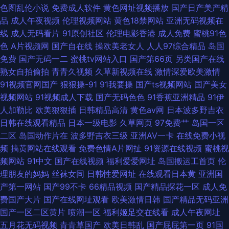
色图乱伦小说
免费成人软件
黄色网址视频播放
国产日产美产精
品
成人午夜视频
伦理视频网站
黄色18禁网站
亚洲无码视频在
线
成人无码看片
91原创社区
伦理电影香港
成人免费
蜜桃91色
色
A片视频网
国产自在线
操欧美老女人
人人97综合精品
岛国
免费
国产无码一二
蜜桃tv网站入口
国产第66页
另类国产在线
熟女自拍偷拍
青青久视频
久草新视频在线
激情深爱欧美激情
91视频官网国产
狠狠操-91
91我要操
国产ts视频网站
国产美女
视频网站
91视频成人下载
国产无码色色
91香蕉亚洲精品
91伊
人加勒比
欧美狠狠插
日韩精品高清
黄色av网
日本波多野吉衣
日韩在线观看精品
日本一级电影
久草网页
97免费艹
岛国一区
二区
岛国动作片在
波多野吉衣三级
亚洲AV一卡
在线免费小视
频
搞黄网站在线观看
免费色情A片网扯
91资源在线视频
蜜桃视
频网站
91中文
国产在线视频
福利爱爱网址
岛国搬运工首页
伦
理朋友的妈妈
丝袜女同
日韩性爱网址
在线观看日本黄
亚洲国
产第一网站
国产99不卡
66精品视频
国产精品探花一区
成人免
费国产大片
国产在线网址观看
欧美激情日韩
国产精品无码亚洲
国产一区二区黄片
喷潮一区
福利姬足交在线看
成人午夜网址
五月花无码视频
青青草国产
欧美日韩乱
国产屁屁第一页
91国