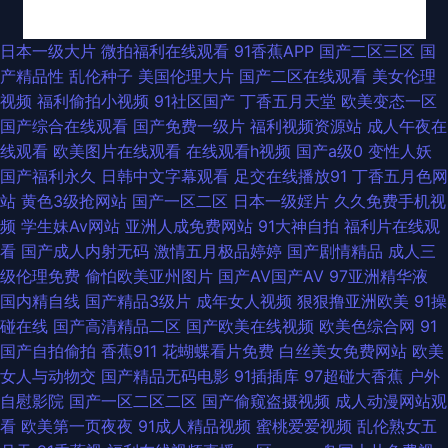
久久青青肏 99东京热 殴美日韩成人扬院 亚洲黄色电影1 91副利社 ts色av 成
日本一级大片
微拍福利在线观看
91香蕉APP
国产二区三区
国
产精品性
乱伦种子
美国伦理大片
国产二区在线观看
美女伦理
人a三级 国产精品在线久久 免费成人福利 天天干人操 做爱丝足网 国产ts色
视频
福利偷拍小视频
91社区国产
丁香五月天堂
欧美变态一区
国产综合在线观看
国产免费一级片
福利视频资源站
成人午夜在
色一区 九九福利导航 日本妞妞基地 伊人精品福利视频 A级香蕉视频 高清
线观看
欧美图片在线观看
在线观看h视频
国产a级0
变性人妖
国产福利永久
日韩中文字幕观看
足交在线播放91
丁香五月色网
91ncn 美女电影色色 午夜av伦理 A片播放 国产成人黄色在线 老司机天堂 草
站
黄色3级抢网站
国产一区二区
日本一级婬片
久久免费手机视
频
学生妹Av网站
亚洲人成免费网站
91大神自拍
福利片在线观
草浮力影院 久草社区视频在线 午夜插逼网址网站 91午夜 东京热亚洲色图 黄
看
国产成人内射无码
激情五月极品婷婷
国产剧情精品
成人三
级伦理免费
偷怕欧美亚州图片
国产AV国产AV
97亚洲精华液
色影片在线观看 日韩AV首 亚洲五夜剧场 97资源人妻 成人香蕉视频在线 国
国内精自线
国产精品3级片
成年女人视频
狠狠撸亚洲欧美
91操
碰在线
国产高清精品二区
国产欧美在线视频
欧美色综合网
91
产熟女肏屄视频 美女91视频 丝袜美腿中文字幕 东京热天堂网 欧美国产专区
国产自拍偷拍
香蕉911
花蝴蝶看片免费
白丝美女免费网站
欧美
女人与动物交
国产精品无码电影
91插插库
97超碰大香蕉
户外
偷窥自拍99 91麻豆国产蜜臀 超碰99自拍 国产探花第一页 欧美另类拳交 五
自慰影院
国产一区二区二区
国产偷窥盗摄视频
成人动漫网站观
看
欧美第一页夜夜
91成人精品视频
蜜桃爱爱视频
乱伦熟女五
月婷婷社区 91av 97在线 东方黑色av网站 黄色av小说网址 欧美性福利影院