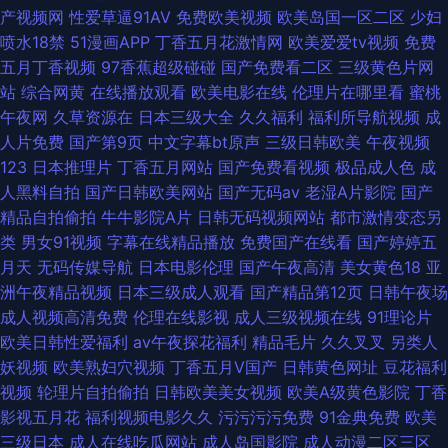
产视频网
性爱草逼91AV
免费欧美视频
欧美岛国一区二区
少妇
喷水18禁
51漫画APP
丁香五月花激情网
欧美爱爱tv视频
免费
五月丁香视频
97香蕉超级碰碰
国产免费看二区
三级黄色片网
站
综合网黄
在线播放观看
欧美电影在线
伦理片在哪里看
蜜桃
午夜网
久草资源在
日本三级大全
久久福利
福利所导航视频
成
人片免费
国产第9页
中文字幕bt原声
三级日韩欧美
午夜视频
123
日本推理片
丁香五月网站
国产免费看视频
极品成人色
成
人黑料自拍
国产日韩欧美网站
国产无码av
老湿A片影院
国产
精品自拍偷拍
牛牛影院A片
日韩无码视频网站
都市激情变态另
类
男女91视频
字幕在线精品播放
免费国产在线看
国产婷婷五
月天
无码传媒导航
日本电影伦理
国产午夜高清
美女黄色18
亚
洲午夜精品视频
日本三级成人观看
国产精品第12页
日韩午夜场
成人视频高清免费
伦理在线影视
成人三级视频在线
91理论片
欧美日韩性爱福利
av午夜探花福利
精品毛片
久久叉叉
另类人
妖视频
欧美熟妇穴视频
丁香五月V国产
日韩黄色网址
豆花福利
视频
轮理片自拍偷拍
日韩欧美美女视频
欧美A级黄色影院
丁香
影视五月花
福利视频电影久久
污污污污免费
91金典免费
欧美
三级日本
成人在线吃瓜网站
成人岛国影院
成人动漫二区三区