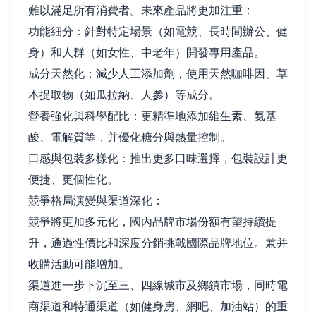
難以滿足所有消費者。未來產品將更加注重：
功能細分：針對特定場景（如電競、長時間辦公、健
身）和人群（如女性、中老年）開發專用產品。
成分天然化：減少人工添加劑，使用天然咖啡因、草
本提取物（如瓜拉納、人參）等成分。
營養強化與科學配比：更精準地添加維生素、氨基
酸、電解質等，并優化糖分與熱量控制。
口感與包裝多樣化：推出更多口味選擇，包裝設計更
便捷、更個性化。
競爭格局演變與渠道深化：
競爭將更加多元化，國內品牌市場份額有望持續提
升，通過性價比和深度分銷挑戰國際品牌地位。兼并
收購活動可能增加。
渠道進一步下沉至三、四線城市及鄉鎮市場，同時電
商渠道和特通渠道（如健身房、網吧、加油站）的重