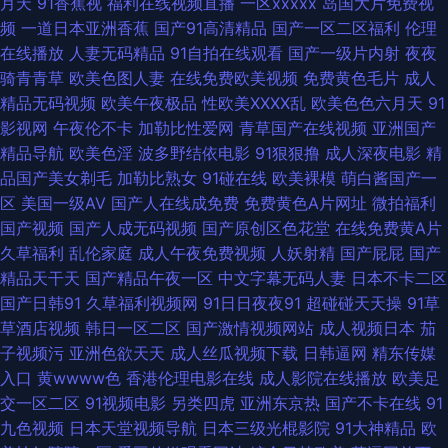
月天
91香蕉视
福利在线视频直播
一区xxxxx
岛国大片免费视
频
一道日本亚洲香蕉
国产91高清精品
国产一区二区福利
伦理
日韩国产久久 91ncom处女 97超碰免费 大香蕉网啪啪网 免费亚洲精品色片
在线播放
人妻无码精品
91自拍在线观看
国产一级片内射
夜夜
骑青青草
欧美色图人妻
在线免费欧美视频
免费黄色毛片
成人
91人妻超碰 韩国avvv 日韩三级网站 亚洲国产天堂 97美女在线视频 福利社
精品无码视频
欧美午夜极品
性欧美ⅩⅩⅩⅩ乱
欧美色色六月天
91
影视网
午夜伦不卡
加勒比性爱网
青草国产在线视频
亚洲国产
香蕉 蜜臀91色 日本色直播 视频综合久 91入囗 91韩剧网tv 综合色图 成人午
精品导航
欧美色淫
波多野结依电影
91狠狠撸
成人深夜电影
精
品国产美女剃毛
加勒比熟女
91碰在线
欧美裸模
萌白酱国产一
夜剧场 国内精品一二 免费看片成人91 欧美呦呦啊啊啊 午夜免费视频 97福利
区
美国一级AV
国产人在线成免费
免费黄色A片网址
微拍福利
国产视频
国产人成无码视频
国产原创区色花堂
在线免费黄A片
网 操人妖网 狠狠操综合网 欧美aa网页 瑟瑟导航 91国内在线播放 www色图
久草福利
乱伦家庭
成人午夜免费视频
人妖射精
国产屁屁
国产
精品天干天
国产精品午夜一区
中文字幕无码人妻
日本不卡二区
com 国产交配日韩 九九福利社 欧美一级二级 神马午夜传媒 中文字幕丰满少
国产日韩91
久草福利视频网
91日日夜夜91
超碰碰天天操
91草
草酒店视频
韩日一区二区
国产激情视频网站
成人视频日本
茄
妇 国产剧情三区 久久精品人妻 欧美亚洲小说网 日韩精品乱 亚洲AU AV熟女
子视频污
亚洲色欲天天
成人丝瓜视频下载
日韩逼网
精东传媒
入口
黄wwww色
香港伦理电影在线
成人影院在线播放
欧美足
福利APP导航 九一福利网 欧美色人妖 色五月偷拍 91论坛在线 俺去也视频 国
交一区二区
91视频电影
另类四虎
亚洲东京热
国产不卡在线
91
九色视频
日本天堂视频导航
日本三级光棍影院
91大神精品
欧
产91精品密 黑丝袜喷水视频网 五月天大香蕉婷 91夜射猫 草莓视频COP 国产