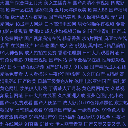
天国产
综合网五月天
美女主播青草
国产高清不卡视频
四虎影
视
欧美一区在线
操碰视频
五月天婷婷欧美
欧美大BB
国产福利
韩国成人A级av 欧美人人操人人插 婷婷色福利导航 A片欧美传媒 九九精品8
啪啪
欧洲成人午夜精品
国产精品美乳
男人操蜜桃视频
无码射
精网站
18成年人网站
日本高清电影网
男女啪啪午夜视频
免费
人妖TS 91工厂在线视频 传媒精品福利 久草资源精品在线 日韩免费毛片 一
电影在线观看
亚洲ab
成人少妇视频导航
91国产小青蛙
国产成
年免费网站
国产视频高清在线
精品香蕉
求a片网址
麻豆tv在线
区一区一去二级 97无码超碰 国语精品对白 人人肏屄人人 中日韩一级 东京热
观看
在线撸丝片
91草碰
国产成人激情视频
黑料吃瓜精品偷拍
91大神合集
成人拍拍拍免费
香港伦理剧
日韩大片观看网址
日
男人天堂 九九重口味视频 欧美专区精品色 午夜老司机视频 a级日韩色电影
韩免费电影
91羞羞视频
国产网站
青草全福视在线
性导航影视
AV
日本一级在线视频
国产好片浮力
91久操
国产精品成人在线
国产精品第99 天美传媒毛片 91性生活小视频 福利社瑟瑟 青青草91 香蕉伊人
精品免费看
人人看操碰
午夜伦理电影网
久久国自产拍精品
高
清乱码0
国产欧美
日韩三级黄色A片
伦理电影亚洲国产
福利姬
91主播在线观看 豆花社区网站免费 另类av电影 日韩有码三上 www473p 九
黄色网址
欧美伊人影院
丁香成人五月花
黄色网网址女
久草视
频最新网址
日韩大片在线看
久久亚洲人成
亚州色图乱伦小说
一精品久久 日韩瑟网 91伊人超碰在线 岛国视频在线 久久人人超碰 丝袜美腿
国产va免费观看
国产人妖第二
成人影片h
91色婷婷瑟色
东京热
狠狠草
日韩精品观看
91最新国产精品
一级黄色网
91色色人妻
足交 91传媒免费观看 超碰日日爽 久草热久久 天堂福利导航 91颜色的官网
都市激情婷婷
91精品国产91
云涩福利在线导航
91视色
午夜福
利在线网站
91直播
91处女
伊人网青青草
国产又爽又黄又无
久