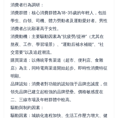
消費者行為調研：
消費群體：核心消費群體為18-35歲的年輕人，包括
學生、白領、司機、體力勞動者及運動愛好者。男性
消費者占比顯著高于女性。
消費動機：主要驅動因素為“抗疲勞/提神”（尤其在
熬夜、工作、學習場景）、“運動后補水補能”、“社
交需要”以及追趕潮流。
購買渠道：以傳統零售渠道（超市、便利店、食雜
店）為主，同時電商渠道開始起步。即時性消費特征
明顯。
品牌認知：消費者對功能的認知強于品牌忠誠度，但
領先品牌已建立起較強的品牌壁壘。價格敏感度在
二、三線市場及年輕群體中較高。
驅動與制約因素：
驅動因素：城鎮化進程加快、生活工作壓力增大、健