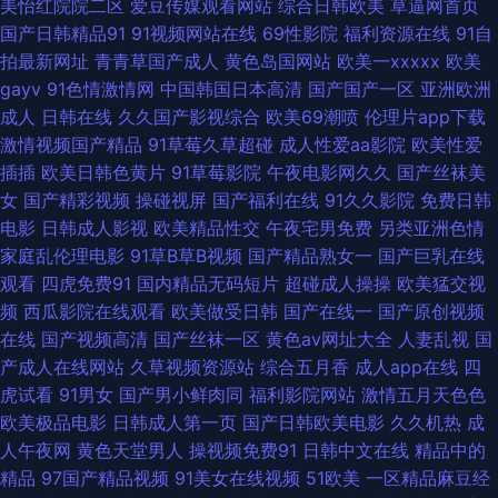
美怡红院院二区
爱豆传媒观看网站
综合日韩欧美
草逼网首页
国产日韩精品91
91视频网站在线
69性影院
福利资源在线
91自
AV五码豆花 加勒比东京热天堂 丝袜性爱免费视频 2026男人网站 91伊人视
拍最新网址
青青草国产成人
黄色岛国网站
欧美一xxxxx
欧美
gayv
91色情激情网
中国韩国日本高清
国产国产一区
亚洲欧洲
频 操日韩美在线 韩国91大片 麻豆熟女 人人摸人人干人人 瑟瑟视屏 午夜射
成人
日韩在线
久久国产影视综合
欧美69潮喷
伦理片app下载
激情视频国产精品
91草莓久草超碰
成人性爱aa影院
欧美性爱
AV 中文字幕日产av 成人在线免费观看 韩国级AV免费看 另类av网站 色婷婷
插插
欧美日韩色黄片
91草莓影院
午夜电影网久久
国产丝袜美
女
国产精彩视频
操碰视屏
国产福利在线
91久久影院
免费日韩
福利网 91福利姬免费看 大香蕉伊色 九九热WWww 免费看黃色网 深夜福利
电影
日韩成人影视
欧美精品性交
午夜宅男免费
另类亚洲色情
家庭乱伦理电影
91草B草B视频
国产精品熟女一
国产巨乳在线
视频网址 综合爱爱 97色色影视 超碰碰影院 国产草莓 九九综合色网 人妖啪
观看
四虎免费91
国内精品无码短片
超碰成人操操
欧美猛交视
频
西瓜影院在线观看
欧美做受日韩
国产在线一
国产原创视频
啪网站 亚洲网站黄页 91熟女网站 超碰人家爱 久草性爱视频 欧洲九九色 色色
在线
国产视频高清
国产丝袜一区
黄色av网址大全
人妻乱视
国
产成人在线网站
久草视频资源站
综合五月香
成人app在线
四
资源战 亚洲欧美性交 www五月天色 性爱福利视频 91午夜色色 成人性交生
虎试看
91男女
国产男小鲜肉同
福利影院网站
激情五月天色色
欧美极品电影
日韩成人第一页
国产日韩欧美电影
久久机热
成
活影视 精品爱啪 欧美福利影院 在线电影黄色 www日韩精品 韩国无码影院
人午夜网
黄色天堂男人
操视频免费91
日韩中文在线
精品中的
精品
97国产精品视频
91美女在线视频
51欧美
一区精品麻豆经
欧美人妖内射 涩偷拍网 91视频合集 大香蕉伊人超碰 韩国av在线网址 欧美日