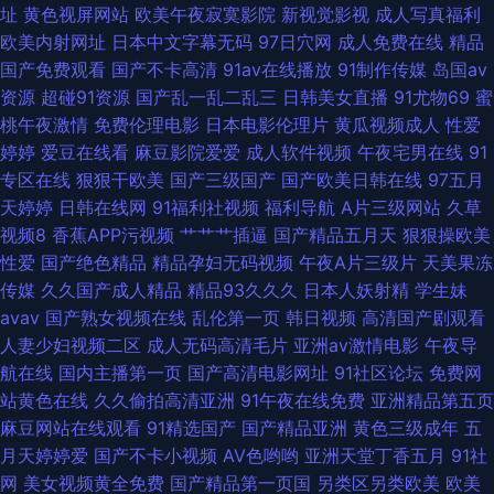
交 国产福利影院一 欧美aa网页 五月花AV电影网 97超碰超碰在线 国产精品
址
黄色视屏网站
欧美午夜寂寞影院
新视觉影视
成人写真福利
欧美内射网址
日本中文字幕无码
97日穴网
成人免费在线
精品
视频xⅩ 日韩三级毛片免 97午夜 国产伪娘专区 欧美另类色图视频 亚州污97
国产免费观看
国产不卡高清
91av在线播放
91制作传媒
岛国av
资源
超碰91资源
国产乱一乱二乱三
日韩美女直播
91尤物69
蜜
AV色色导航 韩国无码成人 五月花AV
桃午夜激情
免费伦理电影
日本电影伦理片
黄瓜视频成人
性爱
婷婷
爱豆在线看
麻豆影院爱爱
成人软件视频
午夜宅男在线
91
专区在线
狠狠干欧美
国产三级国产
国产欧美日韩在线
97五月
天婷婷
日韩在线网
91福利社视频
福利导航
A片三级网站
久草
视频8
香蕉APP污视频
艹艹艹插逼
国产精品五月天
狠狠操欧美
性爱
国产绝色精品
精品孕妇无码视频
午夜A片三级片
天美果冻
传媒
久久国产成人精品
精品93久久久
日本人妖射精
学生妹
avav
国产熟女视频在线
乱伦第一页
韩日视频
高清国产剧观看
人妻少妇视频二区
成人无码高清毛片
亚洲av激情电影
午夜导
航在线
国内主播第一页
国产高清电影网址
91社区论坛
免费网
站黄色在线
久久偷拍高清亚洲
91午夜在线免费
亚洲精品第五页
麻豆网站在线观看
91精选国产
国产精品亚洲
黄色三级成年
五
月天婷婷爱
国产不卡小视频
AV色哟哟
亚洲天堂丁香五月
91社
网
美女视频黄全免费
国产精品第一页国
另类区另类欧美
欧美