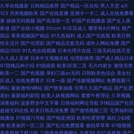
久草在线最新
日韩精品推荐
国产精品一区自拍
男人天堂
a片
123
另类视频欧美
国产在线直播
亚洲卡一卡二
成人在线免费看
黄
操操无码视频
国产高清第一页
91国产在线播放
国产女人夜
夜做
国产在线小视频
91com
91豆花成人
哪里有A片网址
精产
国品
香蕉视频国产精品
91九色福利
成人国产无线视
欧美日韩
性生活片
国产伦理剧
国产精品无套无码
成年人网站免费
国产
精品1000
91九色在线视频
日本伦理片在线
三级无码在线天堂
久久成人亚洲
日本中文视频在线
伦理剧推荐
国产成人精品日本
97甜桃品种介绍
91插插插
欧美SE第二页
毛片内射女
激情另类
欧美一二
国产色视频
孕妇三级av无码
日韩欧美色综合
美女社
区成人
在线免费看片
日本一级
国产传媒视频网站
免费观看污
网站
最新激情h网站
国产喷浆抽搐
宅男久久国产精品
国产乱肥
老妇
最新福利影院
欧美人妖视频网站
窝窝午夜理论
久草视频
深夜福利
波多野步中文字幕
日韩福利网址导航
91精品国产社区
超碰无码在线
欧美日韩高清免费
国产激情视频三区
宅男福利在
线播放
91视频污导航
国产啪亚洲国
欧美性爱密臀
疯狂少妇喷
潮
欧美肏屄一区二区
国产乱伦免费观看
偷拍草草草
97狠狠插
香蕉视频下载污版
三级黄色视频网址
午夜99
91日逼视频
国产