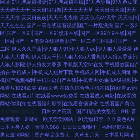
网址|91九色超碰换妻|91九色超碰在线|91九色导航|91九色豆花
天天碰天天干|天天日狠狠撸|天天日天天草|天天日天天搞|天天
日天天撸|天天日夜夜|天天日夜夜噜|天天色吧AV天堂|天天色情|
天天色色色
国产一级在线观看视频|国产一片乱洗澡|国产一区2
区|国产一区91|国产一区91娱乐在线|国产一区99久9在线|国产
一区a|国产一区电影在线观看|国产一区二卡三区四区|国产一区
二区
伊人久久香蕉|伊人狼人91|伊人狼人av|伊人狼人爱爱爱|伊
人狼人大香蕉|伊人狼人干|伊人狼人色a大香蕉|伊人狼人香蕉|伊
人狼人影院|伊人狼友大香蕉
手机版天堂bt在线|手机播放国自产
拍在|手机成人|手机成人短片下载|手机成人网|手机成人网址|手
机国产视频福利|手机国语自产在线|手机看男女抽插A级视频|手
机看片1024欧美
在线久色|在线久综合色手机在线|在线看av的
网站|在线看a片|在线看www免费看|在线看成人电影|在线看的
网站你懂的|在线看福利影院|在线看宫锁珠帘|在线看国产黄色
主站蜘蛛池模板：
日韩大片高清
|
国产精品美女乱伦
|
91抖音
免费观看
|
91蝌蚪
|
欧美爱爱网站
|
91尤物18禁
|
久久黄色A片
|
日本另类人妖
|
青草久988
|
日日日日狠狠干
|
福利导航在线
|
男女激情网站
|
国产精品免费大
|
久草五月天
|
日本看片网址
|